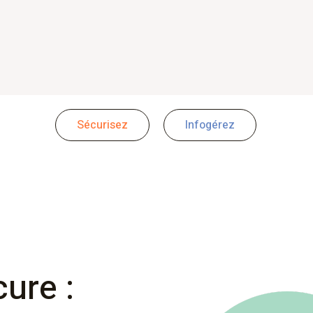
Sécurisez
Infogérez
ure :