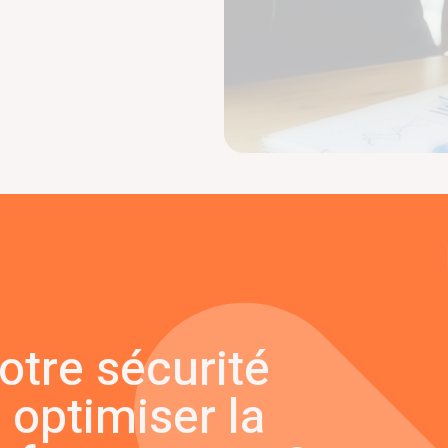
otre sécurité
 optimiser la