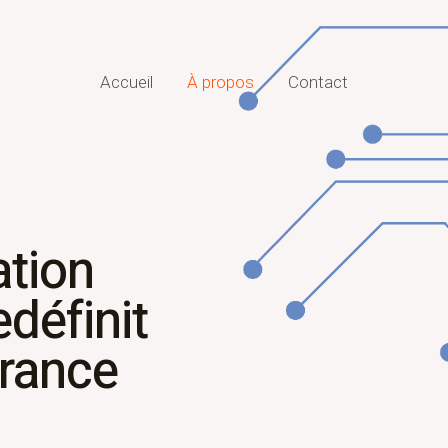
Accueil
À propos
Contact
ation
définit
érance