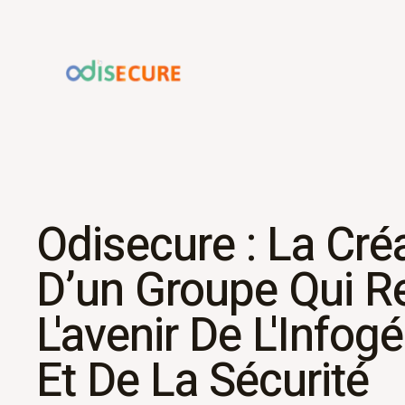
Aller
au
contenu
Odisecure : La Cré
D’un Groupe Qui Re
L'avenir De L'Infog
Et De La Sécurité