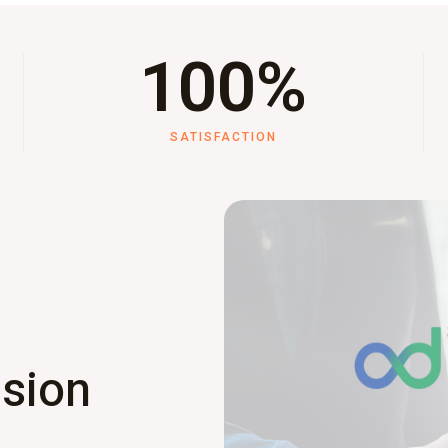
100
%
SATISFACTION
ision